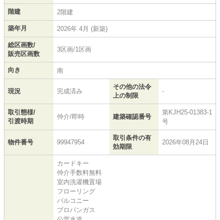
階建
2階建
築年月
2026年 4月 (新築)
総区画数/
3区画/1区画
販売区画数
向き
南
その他の法令
現況
完成済み
-
上の制限
取引態様/
第KJH25-01383-1
仲介/即時
建築確認番号
引渡時期
号
取引条件の有
物件番号
99947954
2026年08月24日
効期限
カードキー
仲介手数料無料
室内洗濯機置場
フローリング
バルコニー
プロパンガス
公営水道