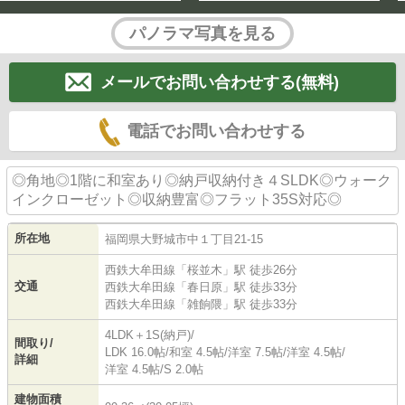
パノラマ写真を見る
メールでお問い合わせする(無料)
電話でお問い合わせする
◎角地◎1階に和室あり◎納戸収納付き４SLDK◎ウォーク
インクローゼット◎収納豊富◎フラット35S対応◎
所在地
福岡県
大野城市
中
１丁目21-15
西鉄大牟田線
「
桜並木
」駅 徒歩26分
交通
西鉄大牟田線
「
春日原
」駅 徒歩33分
西鉄大牟田線
「
雑餉隈
」駅 徒歩33分
4LDK＋1S(納戸)/
間取り/
LDK 16.0帖
/
和室 4.5帖
/
洋室 7.5帖
/
洋室 4.5帖
/
詳細
洋室 4.5帖
/
S 2.0帖
建物面積