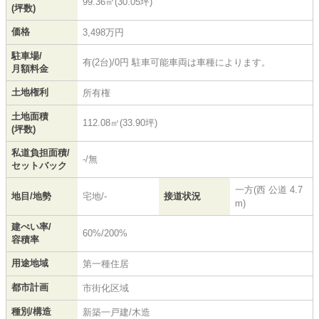
99.36㎡(30.05坪)
(坪数)
価格
3,498万円
駐車場/
有(2台)/0円 駐車可能車両は車種によります。
月額料金
土地権利
所有権
土地面積
112.08㎡(33.90坪)
(坪数)
私道負担面積/
-/無
セットバック
一方(西 公道 4.7
地目/地勢
宅地/-
接道状況
m)
建ぺい率/
60%/200%
容積率
用途地域
第一種住居
都市計画
市街化区域
種別/構造
新築一戸建/木造