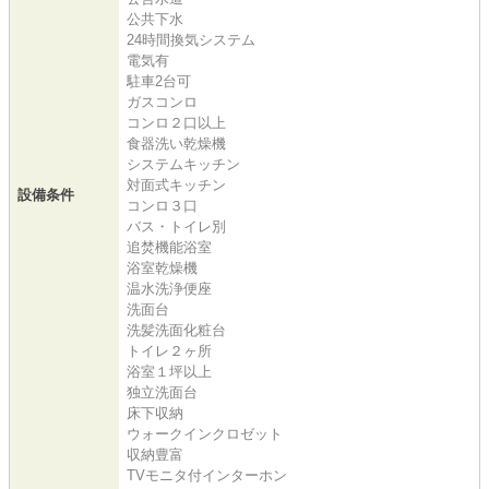
公共下水
24時間換気システム
電気有
駐車2台可
ガスコンロ
コンロ２口以上
食器洗い乾燥機
システムキッチン
対面式キッチン
設備条件
コンロ３口
バス・トイレ別
追焚機能浴室
浴室乾燥機
温水洗浄便座
洗面台
洗髪洗面化粧台
トイレ２ヶ所
浴室１坪以上
独立洗面台
床下収納
ウォークインクロゼット
収納豊富
TVモニタ付インターホン