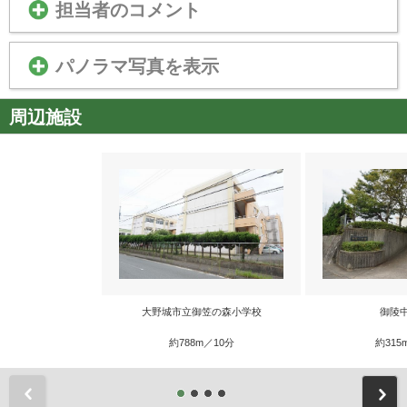
担当者のコメント
パノラマ写真を表示
周辺施設
大野城市立御笠の森小学校
御陵
約788m／10分
約315
前