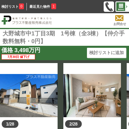
0
1
検討リスト
最近見た物件
お問合せ
大野城市中1丁目3期 1号棟（全3棟）【仲介手
数料無料・0円】
価格
3,498
万円
検討リストに追加
7月30日 値下げ
1/28
2/28