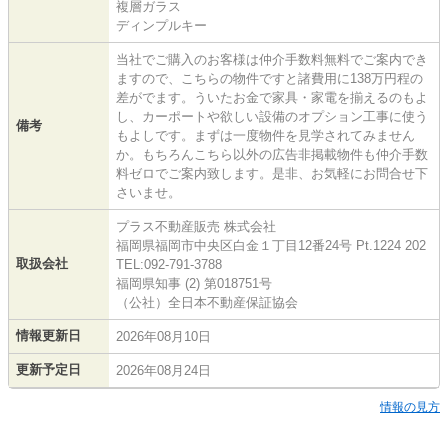
複層ガラス
ディンプルキー
当社でご購入のお客様は仲介手数料無料でご案内でき
ますので、こちらの物件ですと諸費用に138万円程の
差がでます。ういたお金で家具・家電を揃えるのもよ
し、カーポートや欲しい設備のオプション工事に使う
備考
もよしです。まずは一度物件を見学されてみません
か。もちろんこちら以外の広告非掲載物件も仲介手数
料ゼロでご案内致します。是非、お気軽にお問合せ下
さいませ。
プラス不動産販売 株式会社
福岡県福岡市中央区白金１丁目12番24号 Pt.1224 202
取扱会社
TEL:092-791-3788
福岡県知事 (2) 第018751号
（公社）全日本不動産保証協会
情報更新日
2026年08月10日
更新予定日
2026年08月24日
情報の見方