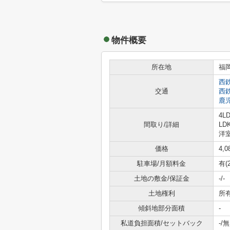
物件概要
所在地
福
西
交通
西
鹿
4LD
間取り/詳細
LD
洋室
価格
4,
駐車場/月額料金
有(
土地の敷金/保証金
-/-
土地権利
所
傾斜地部分面積
-
私道負担面積/セットバック
-/無