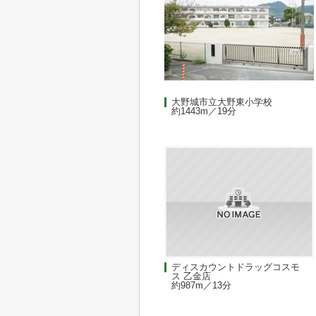
大野城市立大野東小学校
約1443m／19分
ディスカウントドラッグコスモ
ス 乙金店
約987m／13分