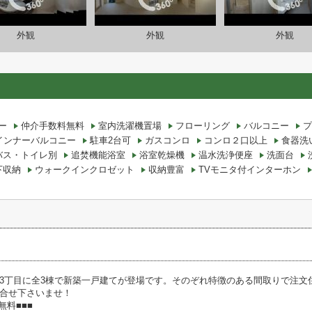
外観
外観
外観
ー
仲介手数料無料
室内洗濯機置場
フローリング
バルコニー
プ
インナーバルコニー
駐車2台可
ガスコンロ
コンロ２口以上
食器洗
バス・トイレ別
追焚機能浴室
浴室乾燥機
温水洗浄便座
洗面台
下収納
ウォークインクロゼット
収納豊富
TVモニタ付インターホン
3丁目に全3棟で新築一戸建てが登場です。そのぞれ特徴のある間取りで注文
合せ下さいませ！
無料■■■