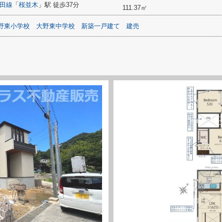
田線
「
桜並木
」駅 徒歩37分
111.37㎡
野東小学校
大野東中学校
新築一戸建て
建売