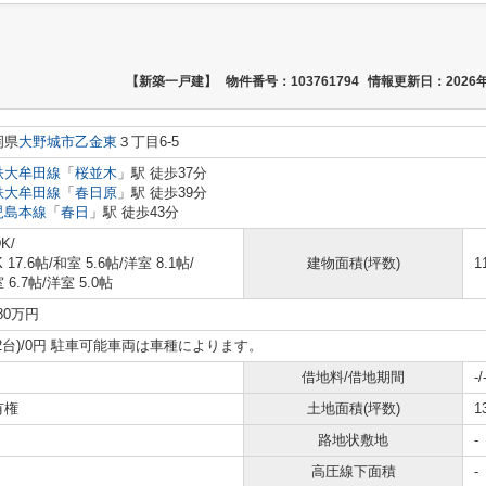
【新築一戸建】
物件番号：103761794
情報更新日：2026年
岡県
大野城市
乙金東
３丁目6-5
鉄大牟田線
「
桜並木
」駅 徒歩37分
鉄大牟田線
「
春日原
」駅 徒歩39分
児島本線
「
春日
」駅 徒歩43分
K/
K 17.6帖
/
和室 5.6帖
/
洋室 8.1帖
/
建物面積(坪数)
1
 6.7帖
/
洋室 5.0帖
080万円
2台)/0円 駐車可能車両は車種によります。
借地料/借地期間
-/
有権
土地面積(坪数)
1
路地状敷地
-
高圧線下面積
-