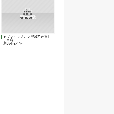
セブンイレブン 大野城乙金東1
丁目店
約554m／7分