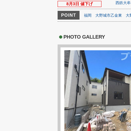
西鉄大牟
8月3日 値下げ
POINT
福岡
大野城市乙金東
大
PHOTO GALLERY