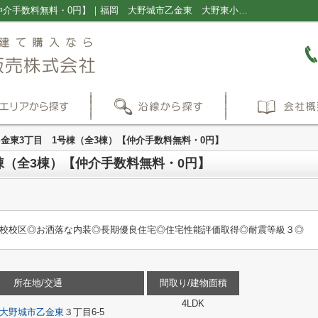
大野城市乙金東3丁目 1号棟（全3棟）【仲介手数料無料・0円】｜福岡 大野城市乙金東 大野東小学校 大野東中学校 新築一戸建て 建売｜福岡の新築一戸建て・仲介手数料無料の売買物件情報ならプラス不動産販売株式会社
金東3丁目 1号棟（全3棟）【仲介手数料無料・0円】
棟（全3棟）【仲介手数料無料・0円】
学校校区◎お洒落な内装◎長期優良住宅◎住宅性能評価取得◎耐震等級３◎
所在地/交通
間取り/建物面積
4LDK
大野城市
乙金東
３丁目6-5