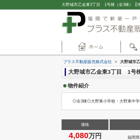
プラス不動産販売株式会社
>
大野城市乙
大野城市乙金東3丁目 1号
物件紹介
◎全3棟◎大野東小学校・大野東中
価格
4,080
万円
福岡県