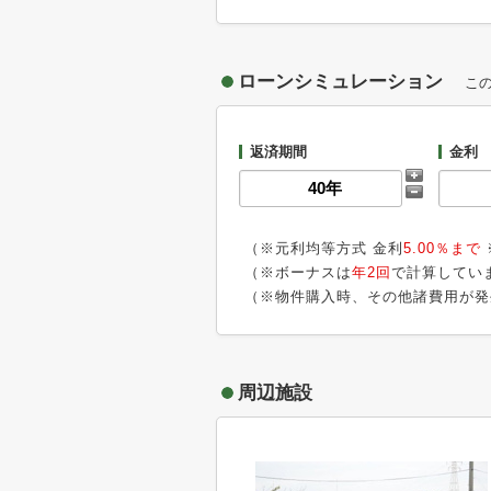
ローンシミュレーション
こ
返済期間
金利
（※元利均等方式 金利
5.00％まで
（※ボーナスは
年2回
で計算してい
（※物件購入時、その他諸費用が発
周辺施設