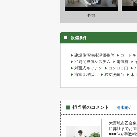
外観
設備条件
建設住宅性能評価書付
カードキ
24時間換気システム
電気有
対面式キッチン
コンロ３口
浴室１坪以上
独立洗面台
床
担当者のコメント
清水陽介
大野城市乙金東
に弊社までお問
■■■仲介手数料