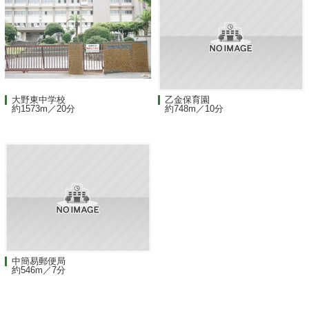
大野東中学校
乙金保育園
約1573m／20分
約748m／10分
中簡易郵便局
約546m／7分